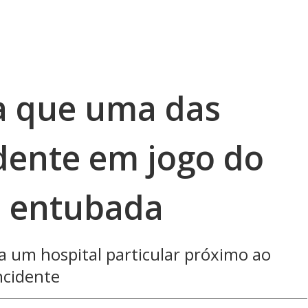
a que uma das
idente em jogo do
á entubada
a um hospital particular próximo ao
ncidente