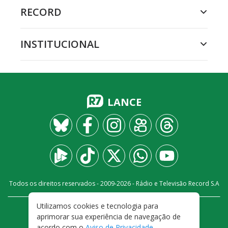
RECORD
INSTITUCIONAL
LANCE
Todos os direitos reservados - 2009-
2026
- Rádio e Televisão Record S.A
Utilizamos cookies e tecnologia para
CARREIRA
FALE CONOSCO
PRIVACIDADE
aprimorar sua experiência de navegação de
TERMOS E CONDIÇÕES DE USO
acordo com o
Aviso de Privacidade
.