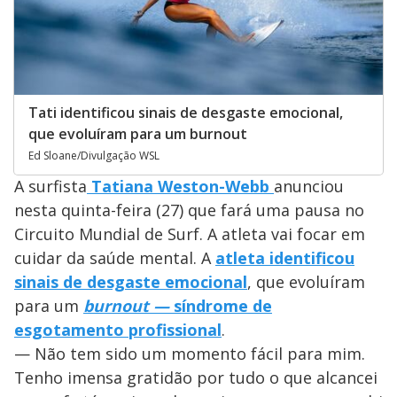
Tati identificou sinais de desgaste emocional,
que evoluíram para um burnout
Ed Sloane/Divulgação WSL
A surfista
Tatiana Weston-Webb
anunciou
nesta quinta-feira (27) que fará uma pausa no
Circuito Mundial de Surf. A atleta vai focar em
cuidar da saúde mental. A
atleta identificou
sinais de desgaste emocional
, que evoluíram
para um
burnout —
síndrome de
esgotamento profissional
.
— Não tem sido um momento fácil para mim.
Tenho imensa gratidão por tudo o que alcancei