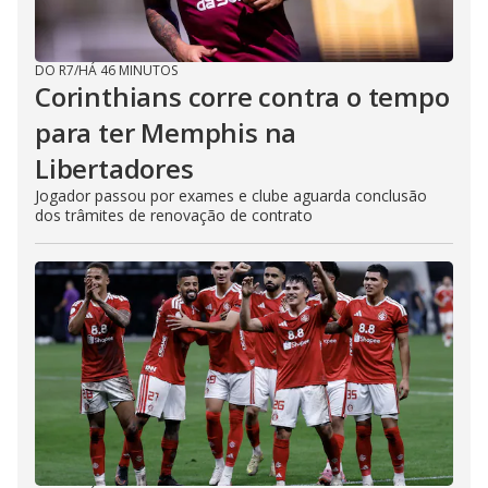
e
DO R7
/
HÁ 46 MINUTOS
o
Corinthians corre contra o tempo
para ter Memphis na
Libertadores
Jogador passou por exames e clube aguarda conclusão
dos trâmites de renovação de contrato