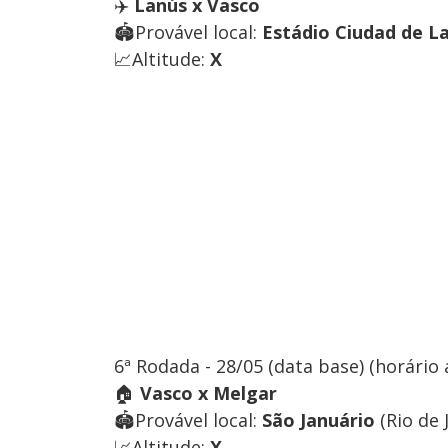
✈️
Lanús x Vasco
🏟️Provável local:
Estádio Ciudad de L
📈Altitude:
X
6ª Rodada - 28/05 (data base) (horário 
🏠
Vasco x Melgar
🏟️Provável local:
São Januário
(Rio de J
📈Altitude:
X