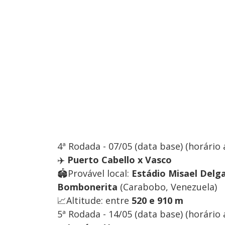
4ª Rodada - 07/05 (data base) (horário 
✈️
Puerto Cabello x Vasco
🏟️Provável local:
Estádio Misael Delg
Bombonerita
(Carabobo, Venezuela)
📈Altitude: entre
520 e 910 m
5ª Rodada - 14/05 (data base) (horário 