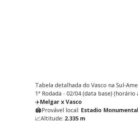
Tabela detalhada do Vasco na Sul-Ame
1ª Rodada - 02/04 (data base) (horário 
✈️
Melgar x Vasco
🏟️Provável local:
Estadio Monumental
📈Altitude:
2.335 m