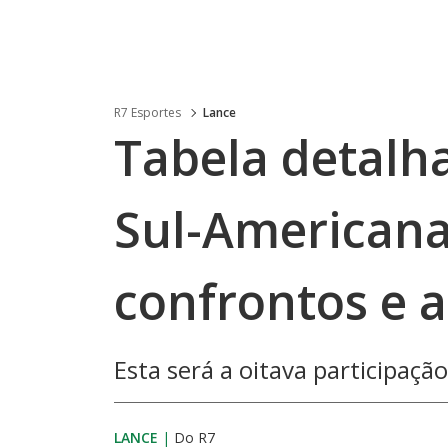
R7 Esportes
Lance
Tabela detalh
Sul-Americana:
confrontos e 
Esta será a oitava participaç
LANCE
|
Do R7