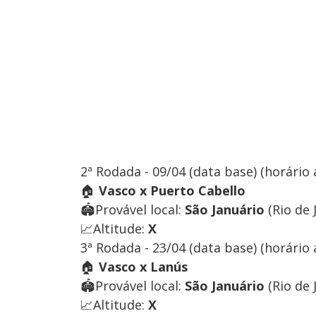
2ª Rodada - 09/04 (data base) (horário 
🏠
Vasco x Puerto Cabello
🏟️Provável local:
São Januário
(Rio de J
📈Altitude:
X
3ª Rodada - 23/04 (data base) (horário 
🏠
Vasco x Lanús
🏟️Provável local:
São Januário
(Rio de J
📈Altitude:
X