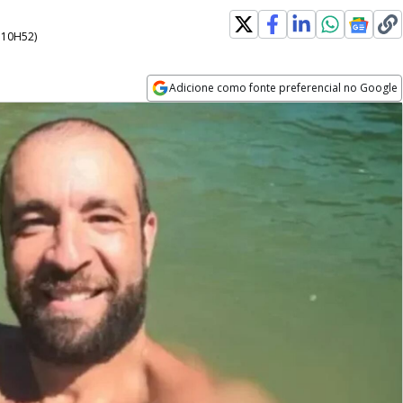
- 10H52
)
Adicione como fonte preferencial no Google
Opens in new window