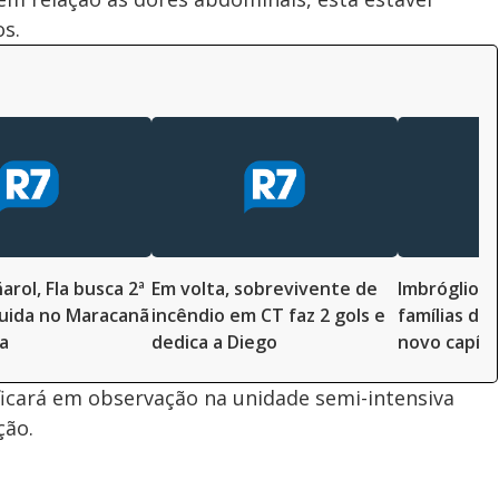
s.
rol, Fla busca 2ª
Em volta, sobrevivente de
Imbróglio e
guida no Maracanã
incêndio em CT faz 2 gols e
famílias da
ta
dedica a Diego
novo capítu
icará em observação na unidade semi-intensiva
ção.