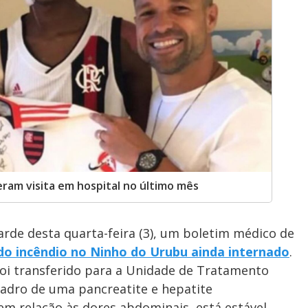
eram visita em hospital no último mês
rde desta quarta-feira (3), um boletim médico de
do incêndio no Ninho do Urubu ainda internado
.
oi transferido para a Unidade de Tratamento
uadro de uma pancreatite e hepatite
 relação às dores abdominais, está estável