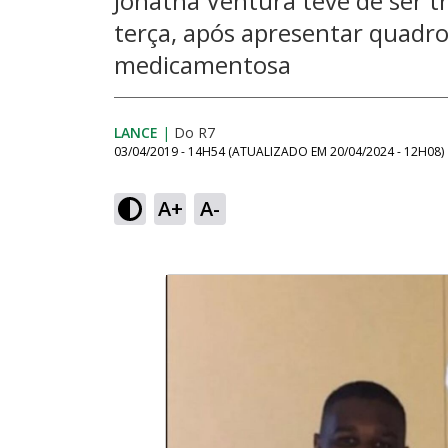
Jonatha Ventura teve de ser tr
terça, após apresentar quadro
medicamentosa
LANCE
|
Do R7
03/04/2019 - 14H54
(ATUALIZADO EM
20/04/2024 - 12H08
)
A+
A-