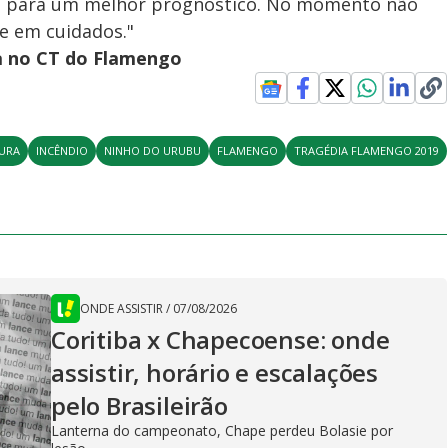
8h para um melhor prognóstico. No momento não
ue em cuidados."
ia no CT do Flamengo
URA
INCÊNDIO
NINHO DO URUBU
FLAMENGO
TRAGÉDIA FLAMENGO 2019
ONDE ASSISTIR
/
07/08/2026
Coritiba x Chapecoense: onde
assistir, horário e escalações
pelo Brasileirão
Lanterna do campeonato, Chape perdeu Bolasie por