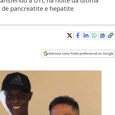
ansferido à UTI, na noite da última
 de pancreatite e hepatite
Adicione como fonte preferencial no Google
Opens in new window