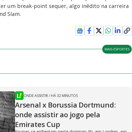
ter um break-point sequer, algo inédito na carreira
nd Slam.
MAIS-ESPORTES
ONDE ASSISTIR
/
HÁ 32 MINUTOS
Arsenal x Borussia Dortmund:
onde assistir ao jogo pela
Emirates Cup
Equipes se enfrentam neste domingo (9), em Londres, em