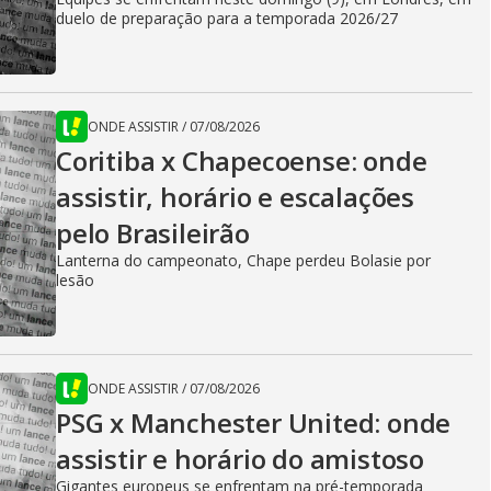
duelo de preparação para a temporada 2026/27
ONDE ASSISTIR
/
07/08/2026
Coritiba x Chapecoense: onde
assistir, horário e escalações
pelo Brasileirão
Lanterna do campeonato, Chape perdeu Bolasie por
lesão
ONDE ASSISTIR
/
07/08/2026
PSG x Manchester United: onde
assistir e horário do amistoso
Gigantes europeus se enfrentam na pré-temporada