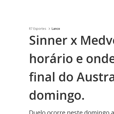
R7 Esportes
Lance
Sinner x Medv
horário e onde
final do Austr
domingo.
Duelo ocorre neste domingo a