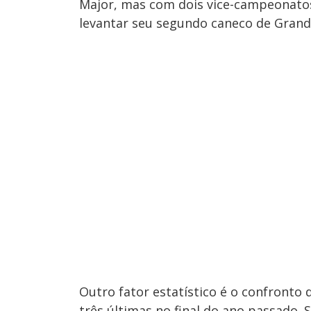
Major, mas com dois vice-campeonatos
levantar seu segundo caneco de Grand 
Outro fator estatístico é o confronto 
três últimas no final do ano passado