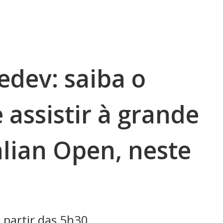
edev: saiba o
 assistir à grande
alian Open, neste
 partir das 5h30