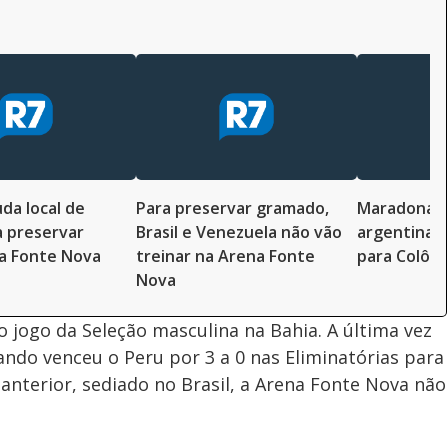
da local de
Para preservar gramado,
Maradona d
a preservar
Brasil e Venezuela não vão
argentina 
a Fonte Nova
treinar na Arena Fonte
para Colôm
Nova
o jogo da Seleção masculina na Bahia. A última vez
ando venceu o Peru por 3 a 0 nas Eliminatórias para
nterior, sediado no Brasil, a Arena Fonte Nova não