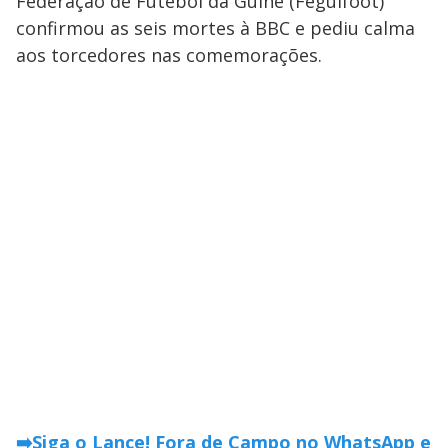
Federação de Futebol da Guiné (Feguifoot)
confirmou as seis mortes à BBC e pediu calma
aos torcedores nas comemorações.
➡️Siga o Lance! Fora de Campo no WhatsApp e