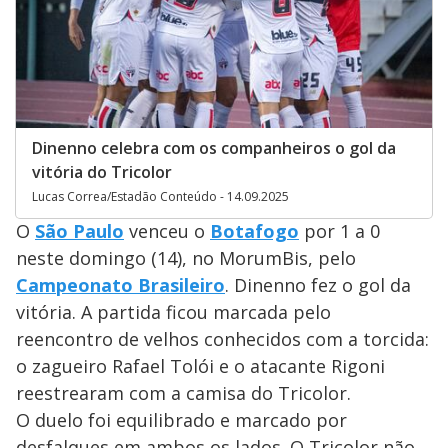
Dinenno celebra com os companheiros o gol da
vitória do Tricolor
Lucas Correa/Estadão Conteúdo - 14.09.2025
O
São Paulo
venceu o
Botafogo
por 1 a 0
neste domingo (14), no MorumBis, pelo
Campeonato Brasileiro
. Dinenno fez o gol da
vitória. A partida ficou marcada pelo
reencontro de velhos conhecidos com a torcida:
o zagueiro Rafael Tolói e o atacante Rigoni
reestrearam com a camisa do Tricolor.
O duelo foi equilibrado e marcado por
desfalques em ambos os lados. O Tricolor não