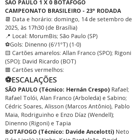
SÃO PAULO 1 X 0 BOTAFOGO
CAMPEONATO BRASILEIRO - 23ª RODADA
📆 Data e horário: domingo, 14 de setembro de
2025, às 17h30 (de Brasília)
📍 Local: MorumBis; São Paulo (SP)
⚽Gols: Dinenno (6′/1ºT) (1-0)
🟨 Cartões amarelos: Allan Franco (SPO); Rigoni
(SPO); David Ricardo (BOT)
🟥 Cartões vermelhos:
⚽ESCALAÇÕES
SÃO PAULO (Técnico: Hernán Crespo)
Rafael;
Rafael Tolói, Alan Franco (Arboleda) e Sabino;
Cédric Soares, Alisson (Marcos Antônio), Pablo
Maia, Rodriguinho e Enzo Díaz (Wendell);
Dinenno (Rigoni) e Tapia
BOTAFOGO (Técnico: Davide Ancelotti)
Neto
(Léo Linck); Vitinho, Kaio Pantaleão, David