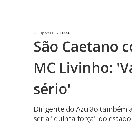
R7 Esportes
Lance
São Caetano c
MC Livinho: 'Va
sério'
Dirigente do Azulão também a
ser a "quinta força" do estado