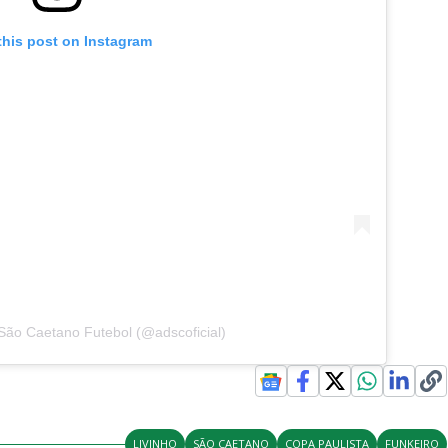
this post on Instagram
São Caetano Futebol (@adscoficial)
LIVINHO
SÃO CAETANO
COPA PAULISTA
FUNKEIRO