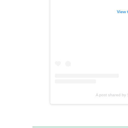
View 
A post shared by 