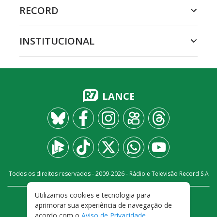
RECORD
INSTITUCIONAL
LANCE
Todos os direitos reservados - 2009-
2026
- Rádio e Televisão Record S.A
Utilizamos cookies e tecnologia para
CARREIRA
FALE CONOSCO
PRIVACIDADE
aprimorar sua experiência de navegação de
TERMOS E CONDIÇÕES DE USO
acordo com o
Aviso de Privacidade
.