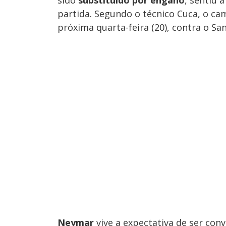
sido
substituído por engano
, sentiu 
partida. Segundo o técnico Cuca, o ca
próxima quarta-feira (20), contra o Sa
Neymar
vive a expectativa de ser co