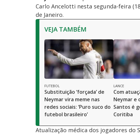
Carlo Ancelotti nesta segunda-feira (1
de Janeiro.
VEJA TAMBÉM
FUTEBOL
LANCE
Substituição ‘forçada’ de
Com atuaç
Neymar vira meme nas
Neymar e 
redes sociais: ‘Puro suco do
Santos é g
futebol brasileiro’
Coritiba
Atualização médica dos jogadores do 