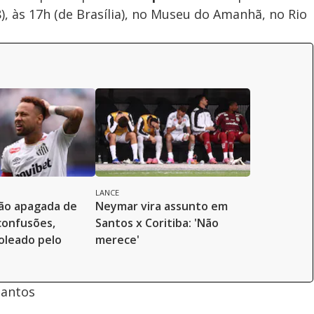
8), às 17h (de Brasília), no Museu do Amanhã, no Rio
LANCE
ão apagada de
Neymar vira assunto em
confusões,
Santos x Coritiba: 'Não
oleado pelo
merece'
Santos