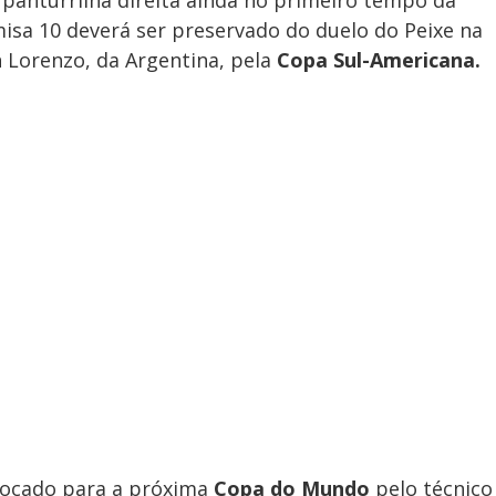
a panturrilha direita ainda no primeiro tempo da
misa 10 deverá ser preservado do duelo do Peixe na
n Lorenzo, da Argentina, pela
Copa Sul-Americana.
nvocado para a próxima
Copa do Mundo
pelo técnico