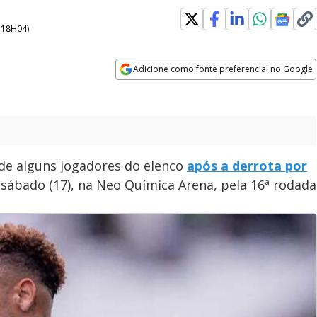
- 18H04
)
Adicione como fonte preferencial no Google
Opens in new window
 de alguns jogadores do elenco
após a derrota por
sábado (17), na Neo Química Arena, pela 16ª rodada