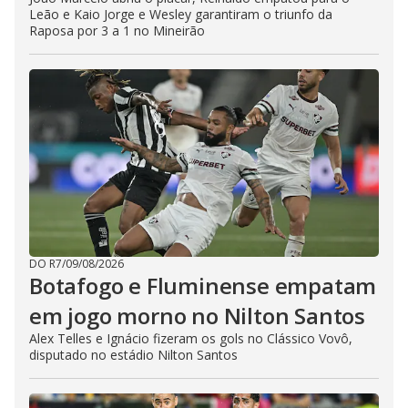
Leão e Kaio Jorge e Wesley garantiram o triunfo da
Raposa por 3 a 1 no Mineirão
DO R7
/
09/08/2026
Botafogo e Fluminense empatam
em jogo morno no Nilton Santos
Alex Telles e Ignácio fizeram os gols no Clássico Vovô,
disputado no estádio Nilton Santos