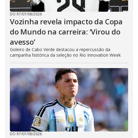
DO R7
/
07/08/2026
Vozinha revela impacto da Copa
do Mundo na carreira: ‘Virou do
avesso’
Goleiro de Cabo Verde destacou a repercussão da
campanha histórica da seleção no Rio Innovation Week
DO R7
/
07/08/2026