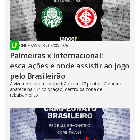
ONDE ASSISTIR
/
08/08/2026
Palmeiras x Internacional:
escalações e onde assistir ao jogo
pelo Brasileirão
Alviverde lidera a competição com 47 pontos; Colorado
aparece na 17ª colocação, dentro da zona de
rebaixamento