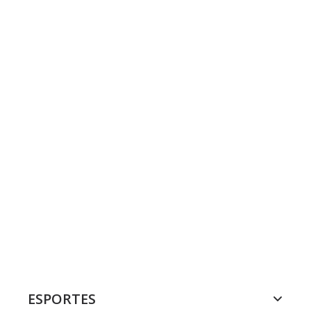
ESPORTES