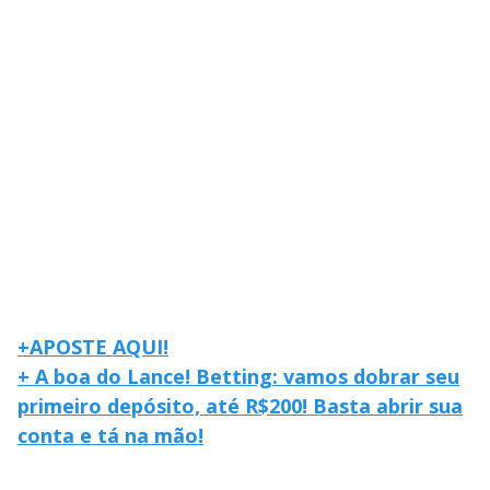
+APOSTE AQUI!
+ A boa do Lance! Betting: vamos dobrar seu
primeiro depósito, até R$200! Basta abrir sua
conta e tá na mão!