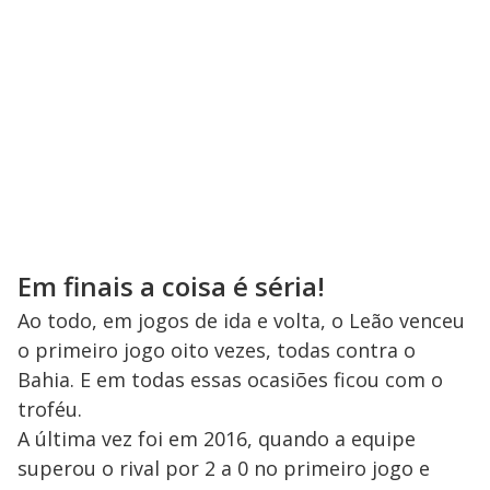
Em finais a coisa é séria!
Ao todo, em jogos de ida e volta, o Leão venceu
o primeiro jogo oito vezes, todas contra o
Bahia. E em todas essas ocasiões ficou com o
troféu.
A última vez foi em 2016, quando a equipe
superou o rival por 2 a 0 no primeiro jogo e