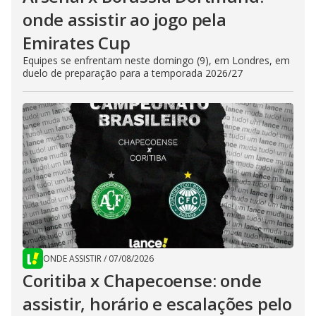
onde assistir ao jogo pela
Emirates Cup
Equipes se enfrentam neste domingo (9), em Londres, em
duelo de preparação para a temporada 2026/27
ONDE ASSISTIR
/
07/08/2026
Coritiba x Chapecoense: onde
assistir, horário e escalações pelo