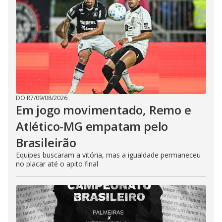
DO R7
/
09/08/2026
Em jogo movimentado, Remo e
Atlético-MG empatam pelo
Brasileirão
Equipes buscaram a vitória, mas a igualdade permaneceu
no placar até o apito final