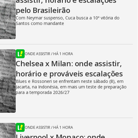
pelo Brasileirão
Com Neymar suspenso, Cuca busca a 10ª vitória do
Santos como mandante
ONDE ASSISTIR
/
HÁ 1 HORA
Chelsea x Milan: onde assistir,
horário e prováveis escalações
Blues e Rossoneri se enfrentam neste sábado (8), em
Jacarta, na Indonésia, em mais um teste de preparação
para a temporada 2026/27
ONDE ASSISTIR
/
HÁ 1 HORA
Liverpool x Monaco: onde