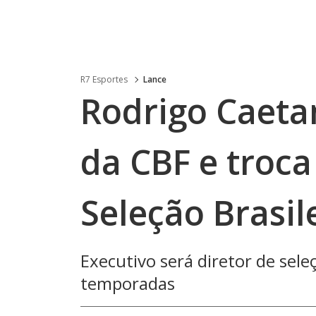
R7 Esportes
Lance
Rodrigo Caeta
da CBF e troca
Seleção Brasil
Executivo será diretor de sele
temporadas