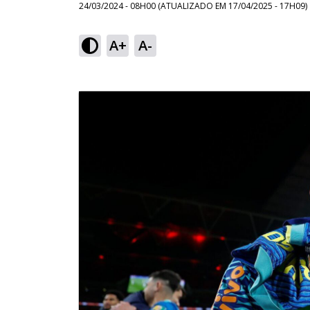
24/03/2024 - 08H00
(ATUALIZADO EM
17/04/2025 - 17H09
)
A+
A-