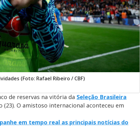
vidades (Foto: Rafael Ribeiro / CBF)
co de reservas na vitória da
Seleção Brasileira
do (23). O amistoso internacional aconteceu em
panhe em tempo real as principais notícias do