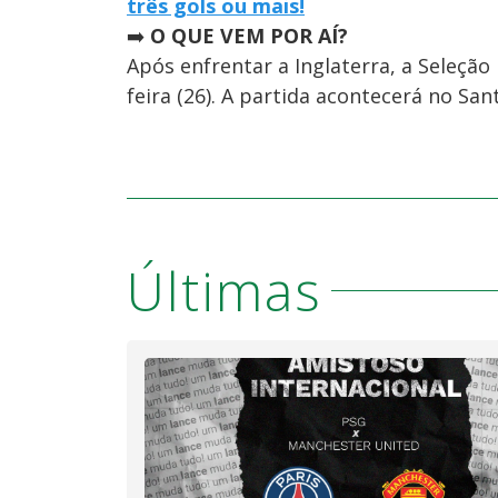
três gols ou mais!
➡️
O QUE VEM POR AÍ?
Após enfrentar a Inglaterra, a Seleção
feira (26). A partida acontecerá no San
Últimas