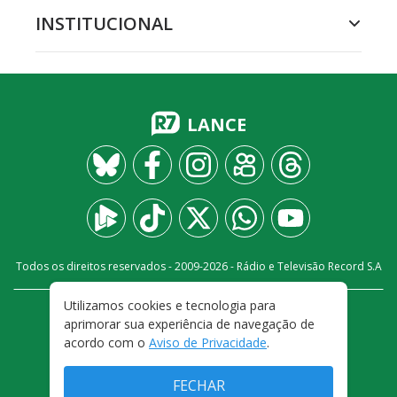
INSTITUCIONAL
LANCE
Todos os direitos reservados - 2009-
2026
- Rádio e Televisão Record S.A
Utilizamos cookies e tecnologia para
CARREIRA
FALE CONOSCO
PRIVACIDADE
aprimorar sua experiência de navegação de
TERMOS E CONDIÇÕES DE USO
acordo com o
Aviso de Privacidade
.
FECHAR