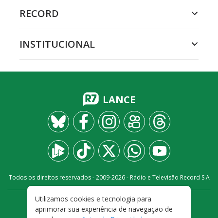
RECORD
INSTITUCIONAL
LANCE
Todos os direitos reservados - 2009-
2026
- Rádio e Televisão Record S.A
Utilizamos cookies e tecnologia para
CARREIRA
FALE CONOSCO
PRIVACIDADE
aprimorar sua experiência de navegação de
TERMOS E CONDIÇÕES DE USO