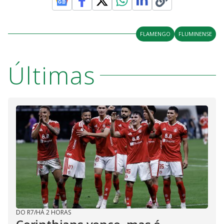
FLAMENGO
FLUMINENSE
Últimas
DO R7
/
HÁ 2 HORAS