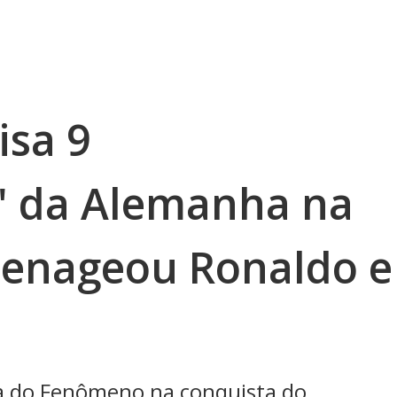
sa 9
' da Alemanha na
enageou Ronaldo e
ca do Fenômeno na conquista do