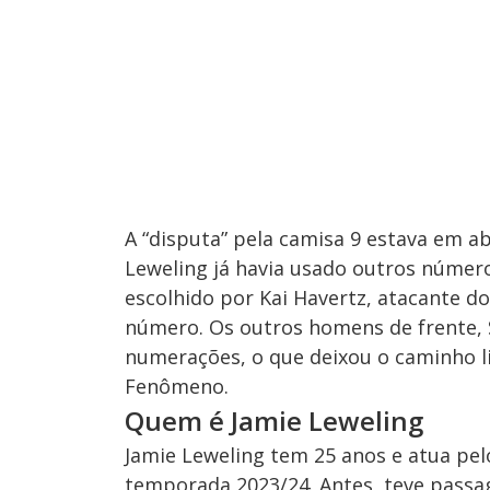
A “disputa” pela camisa 9 estava em a
Leweling já havia usado outros número
escolhido por Kai Havertz, atacante d
número. Os outros homens de frente, 
numerações, o que deixou o caminho l
Fenômeno.
Quem é Jamie Leweling
Jamie Leweling tem 25 anos e atua pelo
temporada 2023/24. Antes, teve passa