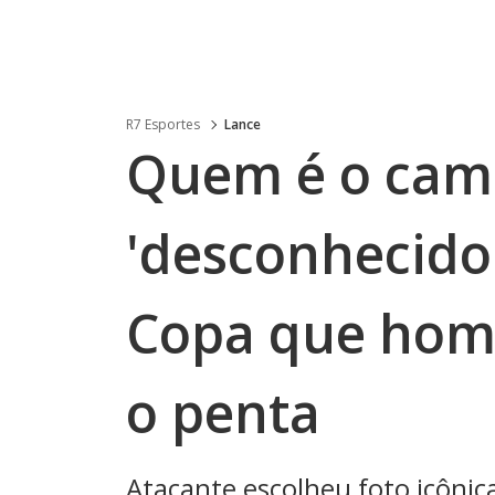
R7 Esportes
Lance
Quem é o cami
'desconhecido
Copa que hom
o penta
Atacante escolheu foto icôni