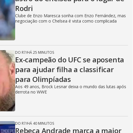
V
Rodri
Clube de Enzo Maresca sonha com Enzo Fernández, mas
negociação com o Chelsea é vista como complicada
i
d
DO R7
/
HÁ 25 MINUTOS
Ex-campeão do UFC se aposenta
para ajudar filha a classificar
e
para Olimpíadas
Aos 49 anos, Brock Lesnar deixa o mundo das lutas após
derrota no WWE
o
DO R7
/
HÁ 40 MINUTOS
Rebeca Andrade marca a maior