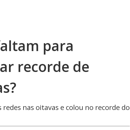
faltam para
r recorde de
as?
 redes nas oitavas e colou no recorde do