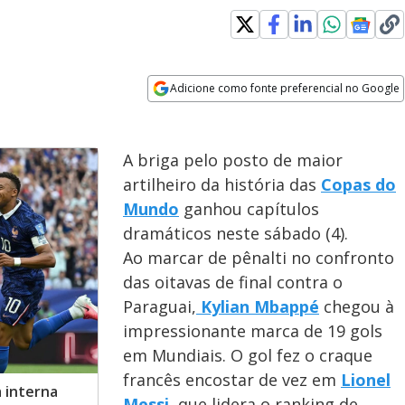
Adicione como fonte preferencial no Google
Opens in new window
A briga pelo posto de maior
artilheiro da história das
Copas do
Mundo
ganhou capítulos
dramáticos neste sábado (4).
Ao marcar de pênalti no confronto
das oitavas de final contra o
Paraguai,
Kylian Mbappé
chegou à
impressionante marca de 19 gols
em Mundiais. O gol fez o craque
francês encostar de vez em
Lionel
a interna
Messi
, que lidera o ranking de