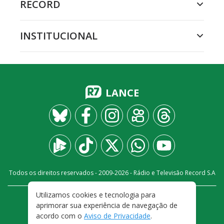
RECORD
INSTITUCIONAL
LANCE
Todos os direitos reservados - 2009-
2026
- Rádio e Televisão Record S.A
Utilizamos cookies e tecnologia para
CARREIRA
FALE CONOSCO
PRIVACIDADE
aprimorar sua experiência de navegação de
TERMOS E CONDIÇÕES DE USO
acordo com o
Aviso de Privacidade
.