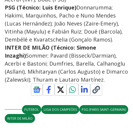
PSG (Técnico: Luis Enrique)
Donnarumma;
Hakimi, Marquinhos, Pacho e Nuno Mendes
(Lucas Hernández); João Neves (Zaire-Emery),
Vitinha (Mayulu) e Fabián Ruiz; Doué (Barcola),
Dembélé e Kvaratschelia (Gonçalo Ramos).
INTER DE MILÃO (Técnico: Simone
Inzaghi)
Sommer; Pavard (Bisseck/Darmian),
Acerbi e Bastoni; Dumfries, Barella, Calhanoglu
(Asllani), Mkhitaryan (Carlos Augusto) e Dimarco
(Zalewski); Thuram e Lautaro Martínez.
FUTEBOL
LIGA DOS CAMPEÕES
PSG (PARIS SAINT-GERMAIN)
INTER DE MILÃO