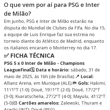
O que vem por aí para PSG e Inter
de Milão?
Em junho, PSG e Inter de Milão estarão na
disputa do Mundial de Clubes da Fifa. No dia 15,
a equipe de Luis Enrique faz sua estreia no
torneio diante do Atlético de Madrid, enquanto
os italianos encaram o Monterrey no dia 17.
✅
FICHA TÉCNICA
PSG 5 x 0 Inter de Milão - Champions
LeagueFinal🗓️ Data e horário:
sábado, 31 de
maio de 2025, às 16h (de Brasília).
📍 Local:
Allianz Arena, em Munique (ALE).🥅
Gols:
Hakimi,
11′/1ºT (1-0); Doué, 19′/1ºT (2-0); Doué, 17′/2ºT
(3-0); Kvaratschelia, 27′/2ºT (4-0); Mayulu, 41′/2ºT
(5-0)🟨
Cartões amarelos:
Zalewski, Thuram e
Acerbi (INT); Doué (PSG)