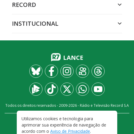
RECORD
INSTITUCIONAL
LANCE
Todos os direitos reservados - 2009-
2026
- Rádio e Televisão Record S.A
Utilizamos cookies e tecnologia para
CARREIRA
FALE CONOSCO
PRIVACIDADE
aprimorar sua experiência de navegação de
TERMOS E CONDIÇÕES DE USO
acordo com o
Aviso de Privacidade
.