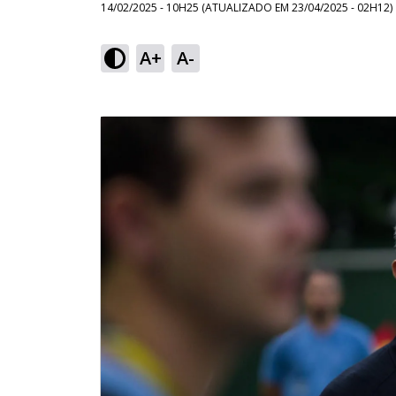
14/02/2025 - 10H25
(ATUALIZADO EM
23/04/2025 - 02H12
)
A+
A-