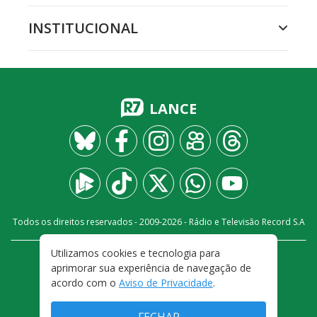
INSTITUCIONAL
LANCE
Todos os direitos reservados - 2009-
2026
- Rádio e Televisão Record S.A
Utilizamos cookies e tecnologia para
CARREIRA
FALE CONOSCO
PRIVACIDADE
aprimorar sua experiência de navegação de
TERMOS E CONDIÇÕES DE USO
acordo com o
Aviso de Privacidade
.