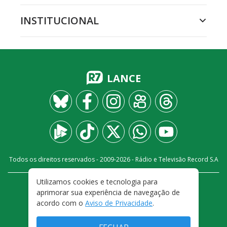
INSTITUCIONAL
LANCE
Todos os direitos reservados - 2009-
2026
- Rádio e Televisão Record S.A
Utilizamos cookies e tecnologia para
CARREIRA
FALE CONOSCO
PRIVACIDADE
aprimorar sua experiência de navegação de
TERMOS E CONDIÇÕES DE USO
acordo com o
Aviso de Privacidade
.