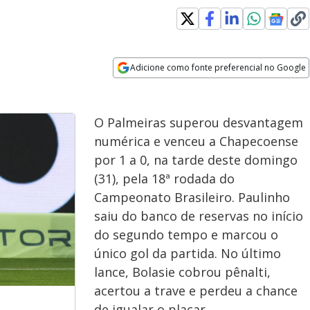
Adicione como fonte preferencial no Google
Opens in new window
O Palmeiras superou desvantagem
numérica e venceu a Chapecoense
por 1 a 0, na tarde deste domingo
(31), pela 18ª rodada do
Campeonato Brasileiro. Paulinho
saiu do banco de reservas no início
do segundo tempo e marcou o
único gol da partida. No último
lance, Bolasie cobrou pênalti,
acertou a trave e perdeu a chance
de igualar o placar.