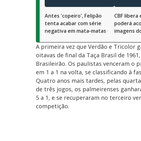
Antes 'copeiro', Felipão
CBF libera
tenta acabar com série
poderá ac
negativa em mata-matas
imagens d
A primeira vez que Verdão e Tricolor
oitavas de final da Taça Brasil de 19
Brasileirão. Os paulistas venceram o p
em 1 a 1 na volta, se classificando à fa
Quatro anos mais tardes, pelas quarta
de três jogos, os palmeirenses ganhar
5 a 1, e se recuperaram no terceiro ve
competição.