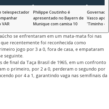
 e telespectador
Philippe Coutinho é
Governador
ompanhar
apresentado no Bayern de
Vasco após 
o VAR
Munique com camisa 10
'Timinho d
 gaúcho se enfrentaram em um mata-mata foi nas
61, que recentemente foi reconhecida como
rimeiro jogo por 3 a 0, fora de casa, e empataram
se seguinte.
s de final da Taça Brasil de 1965, em um confronto
am o primeiro, por 2 a 0, perderam o segundo por
ncendo por 4 a 1, garantindo vaga nas semifinais da