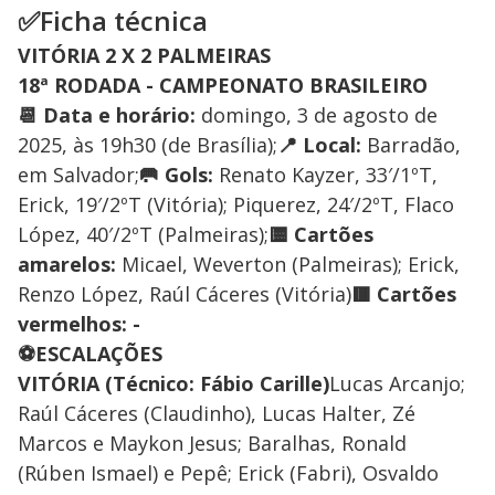
✅Ficha técnica
VITÓRIA 2 X 2 PALMEIRAS
18ª RODADA - CAMPEONATO BRASILEIRO
📆 Data e horário:
domingo, 3 de agosto de
2025, às 19h30 (de Brasília);
📍 Local:
Barradão,
em Salvador;
🥅 Gols:
Renato Kayzer, 33′/1ºT,
Erick, 19′/2ºT (Vitória); Piquerez, 24′/2ºT, Flaco
López, 40′/2ºT (Palmeiras);
🟨 Cartões
amarelos:
Micael, Weverton (Palmeiras); Erick,
Renzo López, Raúl Cáceres (Vitória)
🟥 Cartões
vermelhos: -
⚽ESCALAÇÕES
VITÓRIA (Técnico: Fábio Carille)
Lucas Arcanjo;
Raúl Cáceres (Claudinho), Lucas Halter, Zé
Marcos e Maykon Jesus; Baralhas, Ronald
(Rúben Ismael) e Pepê; Erick (Fabri), Osvaldo