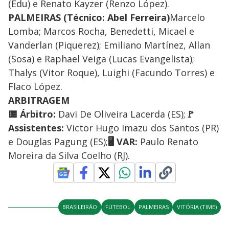
(Edu) e Renato Kayzer (Renzo López).
PALMEIRAS (Técnico: Abel Ferreira)
Marcelo
Lomba; Marcos Rocha, Benedetti, Micael e
Vanderlan (Piquerez); Emiliano Martínez, Allan
(Sosa) e Raphael Veiga (Lucas Evangelista);
Thalys (Vitor Roque), Luighi (Facundo Torres) e
Flaco López.
ARBITRAGEM
🟨 Árbitro:
Davi De Oliveira Lacerda (ES);
🚩
Assistentes:
Victor Hugo Imazu dos Santos (PR)
e Douglas Pagung (ES);
🖥️ VAR:
Paulo Renato
Moreira da Silva Coelho (RJ).
BRASILEIRÃO
FUTEBOL
PALMEIRAS
VITÓRIA (TIME)