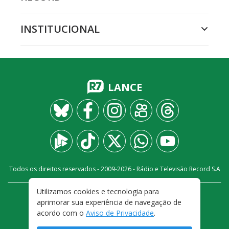
INSTITUCIONAL
LANCE
Todos os direitos reservados - 2009-
2026
- Rádio e Televisão Record S.A
Utilizamos cookies e tecnologia para
CARREIRA
FALE CONOSCO
PRIVACIDADE
aprimorar sua experiência de navegação de
TERMOS E CONDIÇÕES DE USO
acordo com o
Aviso de Privacidade
.