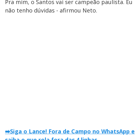
Pra mim, o Santos vai ser campeão paulista. Eu
não tenho dúvidas - afirmou Neto.
➡️Siga o Lance! Fora de Campo no WhatsApp e
saiba o que rola fora das 4 linhas