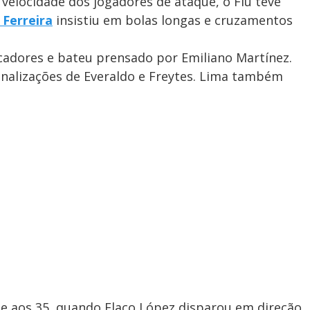
velocidade dos jogadores de ataque, o Flu teve
 Ferreira
insistiu em bolas longas e cruzamentos
cadores e bateu prensado por Emiliano Martínez.
finalizações de Everaldo e Freytes. Lima também
e aos 35, quando Flaco López disparou em direção