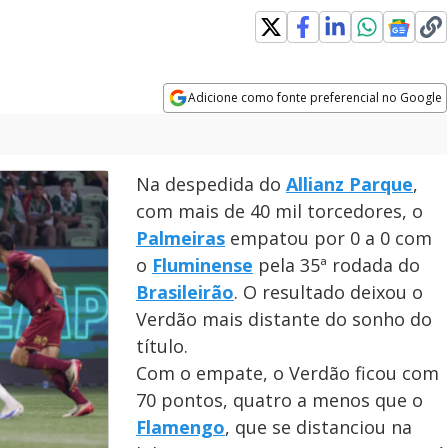
Adicione como fonte preferencial no Google
Opens in new window
Na despedida do
Allianz Parque
,
com mais de 40 mil torcedores, o
Palmeiras
empatou por 0 a 0 com
o
Fluminense
pela 35ª rodada do
Brasileirão
. O resultado deixou o
Verdão mais distante do sonho do
título.
Com o empate, o Verdão ficou com
70 pontos, quatro a menos que o
Flamengo
, que se distanciou na