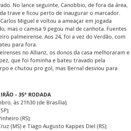
ado. No lance seguinte, Canobbio, de fora da área,
da trave e ficou perto de inaugurar o marcador.
 Carlos Miguel e voltou a ameaçar em jogada
do, mas o camisa 9 pegou mal de canhota. Fuentes
iro palmeirense. Aos 24, foi a vez do Verdão, com
ateu para fora.
eirenses no Allianz, os donos da casa melhoraram e
ez, que foi fominha e bateu travado pela
orpo e chutou pro gol, mas Bernal desviou para
IRÃO - 35ª RODADA
ro, às 21h30 (de Brasília);
SP);
nheiro (RS);
ruz (MS) e Tiago Augusto Kappes Diel (RS);