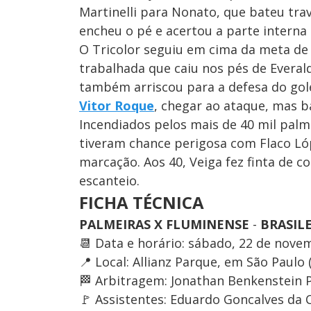
Martinelli para Nonato, que bateu trav
encheu o pé e acertou a parte interna 
O Tricolor seguiu em cima da meta de
trabalhada que caiu nos pés de Everal
também arriscou para a defesa do gole
Vitor Roque
, chegar ao ataque, mas b
Incendiados pelos mais de 40 mil palm
tiveram chance perigosa com Flaco Lóp
marcação. Aos 40, Veiga fez finta de c
escanteio.
FICHA TÉCNICA
PALMEIRAS X FLUMINENSE
-
BRASILE
📆 Data e horário: sábado, 22 de novemb
📍 Local: Allianz Parque, em São Paulo (
🏁 Arbitragem: Jonathan Benkenstein Pi
🚩 Assistentes: Eduardo Goncalves da C