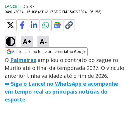
LANCE
|
Do R7
04/01/2024 - 15H08
(ATUALIZADO EM
15/02/2024 - 05H58
)
A+
A-
Adicione como fonte preferencial no Google
Opens in new window
O
Palmeiras
ampliou o contrato do zagueiro
Murilo até o final da temporada 2027. O vínculo
anterior tinha validade até o fim de 2026.
➡️ Siga o Lance! no WhatsApp e acompanhe
em tempo real as principais notícias do
esporte