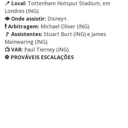
📍 Local:
Tottenham Hotspur Stadium, em
Londres (ING).
👁️ Onde assistir:
Disney+.
🕴️ Arbitragem:
Michael Oliver (ING).
🚩 Assistentes:
Stuart Burt (ING) e James
Mainwaring (ING).
📺 VAR:
Paul Tierney (ING).
⚽ PROVÁVEIS ESCALAÇÕES