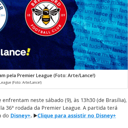
m pela Premier League (Foto: Arte/Lance!)
League (Foto: Arte/Lance!)
e enfrentam neste sábado (9), às 13h30 (de Brasília),
a 36ª rodada da Premier League. A partida terá
m do
Disney+
.
▶️
Clique para assistir no Disney+