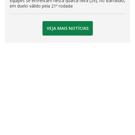
Equipes se enfrentam nesta quarta-feira (29), no Barradão,
em duelo válido pela 21ª rodada
VEJA MAIS NOTÍCIAS