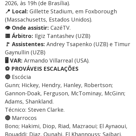
2026, às 19h (de Brasília).
📍 Local:
Gillette Stadium, em Foxborough
(Massachusetts, Estados Unidos).
👁️ Onde assistir:
CazéTV.
🟨 Árbitro:
Ilgiz Tantashev (UZB)
🚩 Assistentes:
Andrey Tsapenko (UZB) e Timur
Gaynullin (UZB)
🖥️ VAR:
Armando Villarreal (USA).
⚽ PROVÁVEIS ESCALAÇÕES
🔵
Escócia
Gunn; Hickey, Hendry, Hanley, Robertson;
Gannon-Doak, Ferguson, McTominay, McGinn;
Adams, Shankland.
Técnico: Steven Clarke.
🔴
Marrocos
Bono; Hakimi, Diop, Riad, Mazraoui; El Aynaoui,
Bouaddi; Diaz, Ounahi, El Khannouss; Saibari.