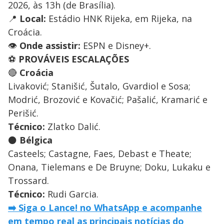
2026, às 13h (de Brasília).
📍
Local:
Estádio HNK Rijeka, em Rijeka, na
Croácia.
👁️
Onde assistir:
ESPN e Disney+.
⚽
PROVÁVEIS ESCALAÇÕES
🔴
Croácia
Livaković; Stanišić, Šutalo, Gvardiol e Sosa;
Modrić, Brozović e Kovačić; Pašalić, Kramarić e
Perišić.
Técnico:
Zlatko Dalić.
⚫
Bélgica
Casteels; Castagne, Faes, Debast e Theate;
Onana, Tielemans e De Bruyne; Doku, Lukaku e
Trossard.
Técnico:
Rudi Garcia.
➡️ Siga o Lance! no WhatsApp e acompanhe
em tempo real as principais notícias do