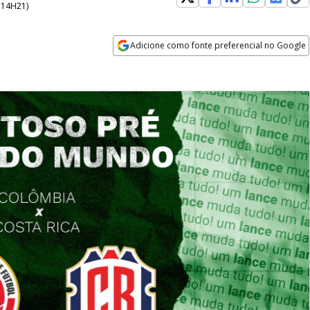
- 14H21
)
Adicione como fonte preferencial no Google
Opens in new window