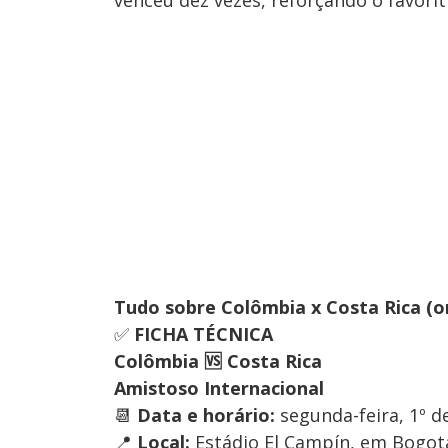
venceu dez vezes, reforçando o favori
Tudo sobre Colômbia x Costa Rica (ond
✅
FICHA TÉCNICA
Colômbia 🆚 Costa Rica
Amistoso Internacional
📆
Data e horário:
segunda-feira, 1º de
📍
Local:
Estádio El Campín, em Bogot