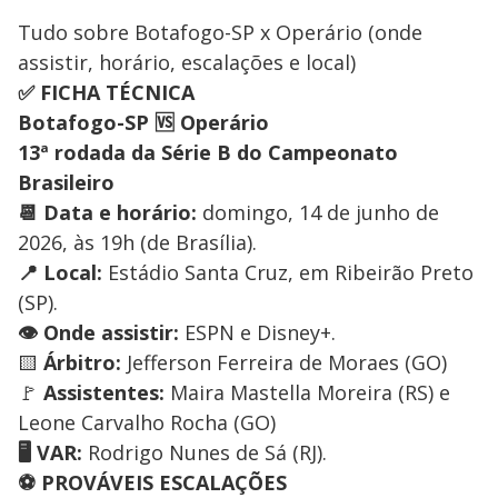
Tudo sobre Botafogo-SP x Operário (onde
assistir, horário, escalações e local)
✅ FICHA TÉCNICA
Botafogo-SP 🆚 Operário
13ª rodada da Série B do Campeonato
Brasileiro
📆 Data e horário:
domingo, 14 de junho de
2026, às 19h (de Brasília).
📍 Local:
Estádio Santa Cruz, em Ribeirão Preto
(SP).
👁️ Onde assistir:
ESPN e Disney+.
🟨
Árbitro:
Jefferson Ferreira de Moraes (GO)
🚩
Assistentes:
Maira Mastella Moreira (RS) e
Leone Carvalho Rocha (GO)
🖥️ VAR:
Rodrigo Nunes de Sá (RJ).
⚽ PROVÁVEIS ESCALAÇÕES