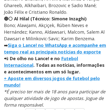
Ghareeb, Alkhaibari, Brozovic e Sadio Mané;
João Félix e Cristiano Ronaldo.
🔵⚪ Al Hilal (Técnico: Simone Inzaghi)
Bono; Alawjami, Akçiçek, Rúben Neves e
Hernández; Kanno, Aldawsari, Malcom, Salem Al
Dawsari e Milinkovic-Savic; Karim Benzema.
➡️
Siga o Lance! no WhatsApp e acompanhe em
tempo real as principais notícias do esporte
📲
De olho no Lance! e no
Futebol
Internacional
. Todas as notícias, informações
e acontecimentos em um só lugar.
+ Aposte em diversos jogos de futebol pelo
mundo!
*É preciso ter mais de 18 anos para participar de
qualquer atividade de jogo de apostas. Jogue de
forma responsável.