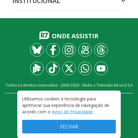
INSTITUCIONAL
ONDE ASSISTIR
Todos os direitos reservados - 2009-
2026
- Rádio e Televisão Record S.A
Utilizamos cookies e tecnologia para
CARREIRA
FALE CONOSCO
PRIVACIDADE
aprimorar sua experiência de navegação de
TERMOS E CONDIÇÕES DE USO
acordo com o
Aviso de Privacidade
.
FECHAR