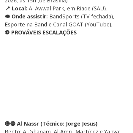
2026, às 15h (de Brasília).
📍 Local:
Al Awwal Park, em Riade (SAU).
👁️ Onde assistir:
BandSports (TV fechada),
Esporte na Band e Canal GOAT (YouTube).
⚽ PROVÁVEIS ESCALAÇÕES
🟡🔵 Al Nassr (Técnico: Jorge Jesus)
Bento; Al-Ghanam, Al-Amri, Martínez e Yahya;