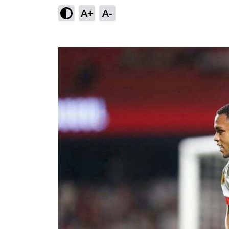
A+
A-