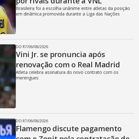
por rivais durante a VNL
Brasileira foi a escolha unânime entre atletas da posição
em dinâmica promovida durante a Liga das Nações
DO R7
/
06/08/2026
Vini Jr. se pronuncia após
renovação com o Real Madrid
Atleta celebra assinatura do novo contrato com os
merengues
DO R7
/
06/08/2026
Flamengo discute pagamento
com o Zenit pela contratação de