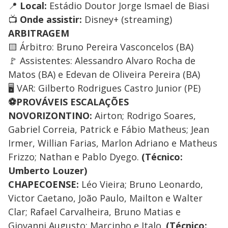
📍
Local:
Estádio Doutor Jorge Ismael de Biasi
📺
Onde assistir:
Disney+ (streaming)
ARBITRAGEM
🟨 Árbitro: Bruno Pereira Vasconcelos (BA)
🚩 Assistentes: Alessandro Alvaro Rocha de
Matos (BA) e Edevan de Oliveira Pereira (BA)
🖥️ VAR: Gilberto Rodrigues Castro Junior (PE)
⚽PROVÁVEIS ESCALAÇÕES
NOVORIZONTINO:
Airton; Rodrigo Soares,
Gabriel Correia, Patrick e Fábio Matheus; Jean
Irmer, Willian Farias, Marlon Adriano e Matheus
Frizzo; Nathan e Pablo Dyego.
(Técnico:
Umberto Louzer)
CHAPECOENSE:
Léo Vieira; Bruno Leonardo,
Victor Caetano, João Paulo, Mailton e Walter
Clar; Rafael Carvalheira, Bruno Matias e
Giovanni Augusto; Marcinho e Italo.
(Técnico: