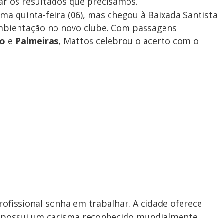
ar os resultados que precisamos.
ma quinta-feira (06), mas chegou à Baixada Santista
 ambientação no novo clube. Com passagens
ro
e
Palmeiras
, Mattos celebrou o acerto com o
rofissional sonha em trabalhar. A cidade oferece
 e possui um carisma reconhecido mundialmente.