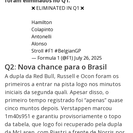
foram eliminados no Q1.
❌ ELIMINATED IN Q1 ❌
Hamilton
Colapinto
Antonelli
Alonso
Stroll
#F1
#BelgianGP
— Formula 1 (@F1)
July 26, 2025
Q2: Nova chance para o Brasil
A dupla da Red Bull, Russell e Ocon foram os
primeiros a entrar na pista logo nos minutos
iniciais da segunda quali. Apesar disso, o
primeiro tempo registrado foi “apenas” quase
cinco muntos depois. Verstappen marcou
1m40s951 e garantiu provisoriamente o topo
da tabela, que logo foi recuperado pela dupla
da McLaren, com Piastri a frente de Norris por