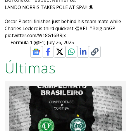
LANDO NORRIS TAKES POLE AT SPA!!! 🤩
Oscar Piastri finishes just behind his team mate while
Charles Leclerc is third quickest 👏
#F1
#BelgianGP
pic.twitter.com/W18G16BRjx
— Formula 1 (@F1)
July 26, 2025
Últimas