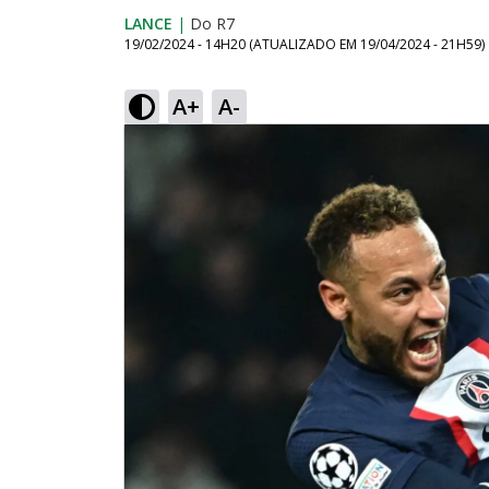
LANCE
|
Do R7
19/02/2024 - 14H20
(ATUALIZADO EM
19/04/2024 - 21H59
)
A+
A-