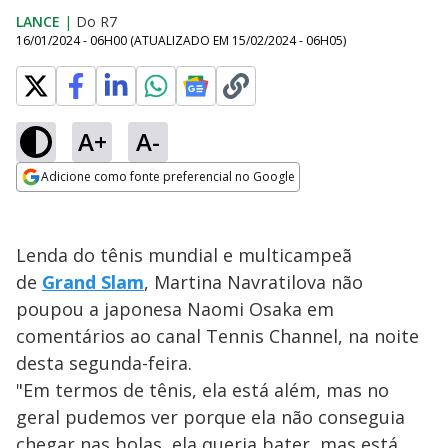
LANCE
|
Do R7
16/01/2024 - 06H00
(ATUALIZADO EM
15/02/2024 - 06H05
)
A+
A-
Adicione como fonte preferencial no Google
Opens in new window
Lenda do tênis mundial e multicampeã
de
Grand Slam
, Martina Navratilova não
poupou a japonesa Naomi Osaka em
comentários ao canal Tennis Channel, na noite
desta segunda-feira.
"Em termos de tênis, ela está além, mas no
geral pudemos ver porque ela não conseguia
chegar nas bolas, ela queria bater, mas está