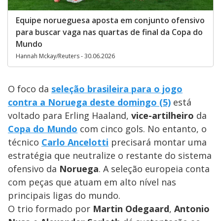
Equipe norueguesa aposta em conjunto ofensivo
para buscar vaga nas quartas de final da Copa do
Mundo
Hannah Mckay/Reuters - 30.06.2026
O foco da
seleção brasileira para o jogo
contra a Noruega deste domingo (5)
está
voltado para Erling Haaland,
vice-artilheiro
da
Copa do Mundo
com cinco gols. No entanto, o
técnico
Carlo Ancelotti
precisará montar uma
estratégia que neutralize o restante do sistema
ofensivo da
Noruega
. A seleção europeia conta
com peças que atuam em alto nível nas
principais ligas do mundo.
O trio formado por
Martin
Odegaard
,
Antonio