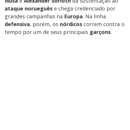
Nusa
e
Alexander
Sorloth
dá sustentação ao
ataque
norueguês
e chega credenciado por
grandes campanhas na
Europa
. Na linha
defensiva
, porém, os
nórdicos
correm contra o
tempo por um de seus principais
garçons
.