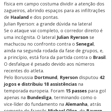
física em campo costuma dividir a atenção dos
zagueiros, abrindo espaços para as infiltrações
de
Haaland
e dos pontas.
Julian Ryerson: a grande dúvida na lateral
Se o ataque vai completo, o corredor direito é
uma incógnita. O lateral
Julian
Ryerson
se
machucou no confronto contra o
Senegal
,
ainda na segunda rodada da fase de grupos, e,
a princípio, está fora da partida contra o
Brasil
.
O desfalque é pesado devido aos números
recentes do atleta.
Pelo Borussia
Dortmund
,
Ryerson
disputou
42
jogos e distribuiu 18 assistências
na
temporada europeia. Foram
15
passes
para gol
apenas na
Bundesliga
, terminando como o
vice-líder do fundamento na
Alemanha
, atrás
somente do francês
Michael
Olise
, do
Bayern