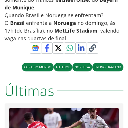
de
Munique
.
Quando Brasil e Noruega se enfrentam?
O
Brasil
enfrenta a
Noruega
no domingo, às
17h (de Brasília), no
MetLife
Stadium
, valendo
vaga nas quartas de final.
COPA DO MUNDO
FUTEBOL
NORUEGA
ERLING HAALAND
Últimas