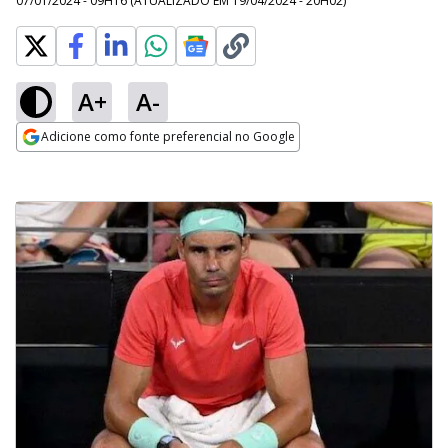
07/01/2024 - 09H16
(ATUALIZADO EM
19/04/2024 - 20H02
)
A+
A-
Adicione como fonte preferencial no Google
Opens in new window