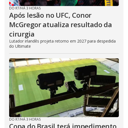
DO R7
/
HÁ 3 HORAS
Após lesão no UFC, Conor
McGregor atualiza resultado da
cirurgia
Lutador irlandês projeta retorno em 2027 para despedida
do Ultimate
DO R7
/
HÁ 3 HORAS
Copa do Brasil terá impedimento